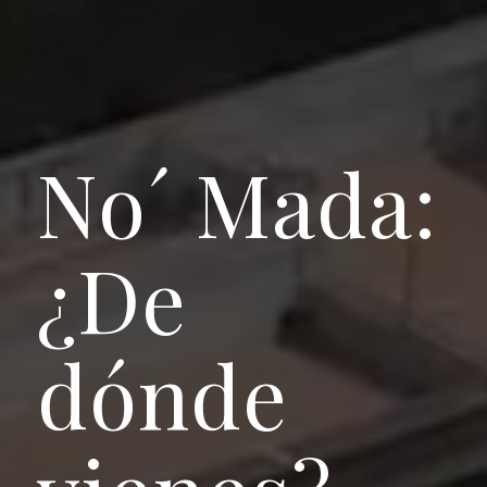
No´ Mada:
¿De
dónde